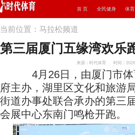
首 页
全民健身
体育
当前位置：马拉松频道
第三届厦门五缘湾欢乐
来源：时代体育
时间：2026-
4月26日，由厦门市体
府主办，湖里区文化和旅游
街道办事处联合承办的第三
会展中心东南门鸣枪开跑。