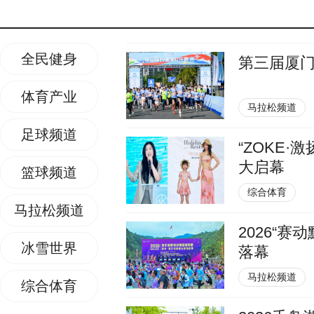
幕
全民健身
第三届厦
体育产业
马拉松频道
足球频道
“ZOKE·
大启幕
篮球频道
综合体育
马拉松频道
2026“
冰雪世界
落幕
马拉松频道
综合体育