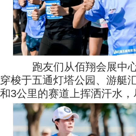
跑友们从佰翔会展中心出
穿梭于五通灯塔公园、游艇汇
和3公里的赛道上挥洒汗水，