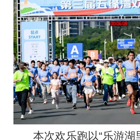
本次欢乐跑以“乐游湖里