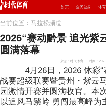
首 页
全民健身
体育
当前位置：马拉松频道
2026“赛动黔景 追光
圆满落幕
来源：时代体育
时间：2026-
4月26日，2026 体彩
战赛超级联赛暨贵州・紫云
园激情开赛并圆满收官。本
以追风马鬃岭 勇闯最高峰为