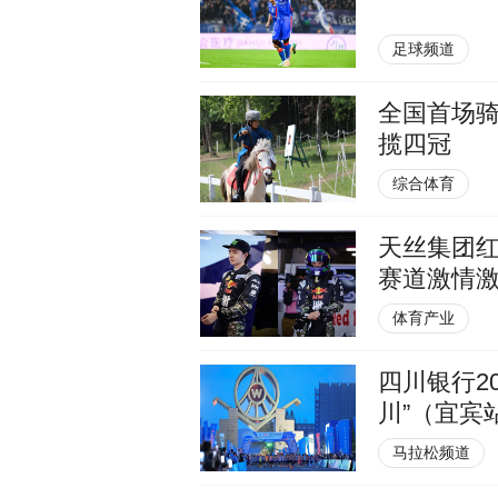
足球频道
全国首场
揽四冠
综合体育
天丝集团红牛
赛道激情
体育产业
四川银行2
川”（宜宾
马拉松频道