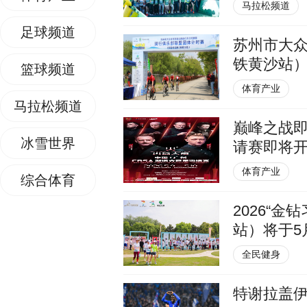
马拉松频道
足球频道
苏州市大
铁黄沙站
篮球频道
体育产业
马拉松频道
巅峰之战即
冰雪世界
请赛即将
体育产业
综合体育
2026“
站）将于5
全民健身
特谢拉盖伊