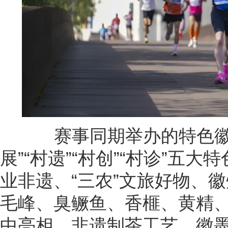
赛事同期举办的特色徽州
展”“村遗”“村创”“村诊”五
业非遗、“三农”文旅好物、
毛峰、臭鳜鱼、香榧、黄精
中亮相，非遗制茶工艺、徽