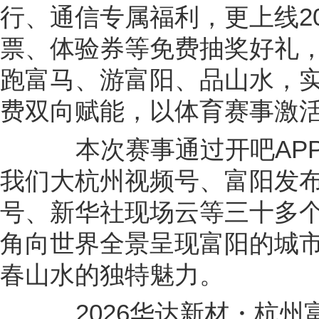
行、通信专属福利，更上线2
票、体验券等免费抽奖好礼
跑富马、游富阳、品山水，
费双向赋能，以体育赛事激
本次赛事通过开吧APP
我们大杭州视频号、富阳发
号、新华社现场云等三十多
角向世界全景呈现富阳的城
春山水的独特魅力。
2026华达新材・杭州