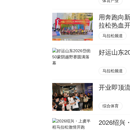
体育产业
用奔跑向新
拉松热血
马拉松频道
好运山东2
马拉松频道
开业即顶
综合体育
2026绍