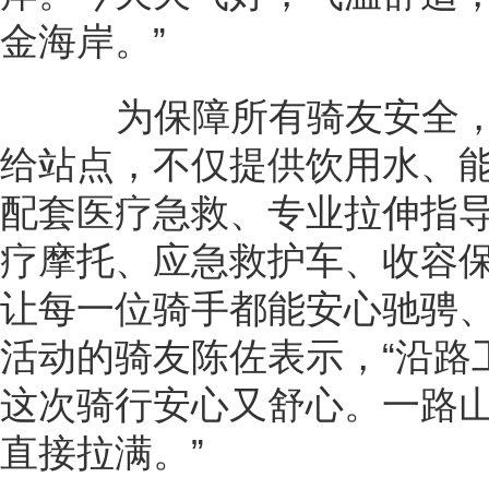
金海岸。”
为保障所有骑友安全，活
给站点，不仅提供饮用水、
配套医疗急救、专业拉伸指
疗摩托、应急救护车、收容
让每一位骑手都能安心驰骋
活动的骑友陈佐表示，“沿路
这次骑行安心又舒心。一路
直接拉满。”