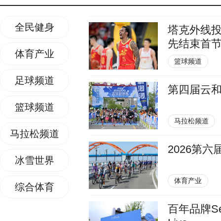
全民健身
塔克外线投
先结束首
体育产业
篮球频道
足球频道
第四届云和
篮球频道
马拉松频道
马拉松频道
2026第
冰雪世界
体育产业
综合体育
百年品牌Sel