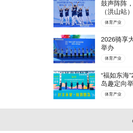
鼓声阵阵，
（洪山站
体育产业
2026骑
举办
体育产业
“福如东海
岛趣定向
体育产业