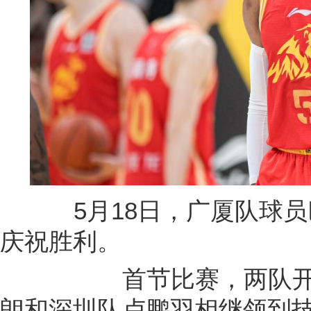
5月18日，广厦队球员
庆祝胜利。
首节比赛，两队开场
朗和深圳队卢鹏羽相继领到