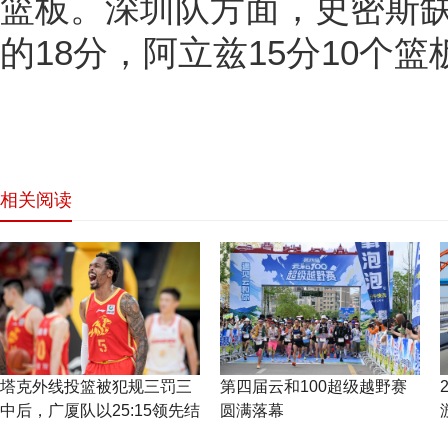
篮板。深圳队方面，史密斯
的18分，阿立兹15分10个篮
相关阅读
网站首页
塔克外线投篮被犯规三罚三
第四届云和100超级越野赛
中后，广厦队以25:15领先结
圆满落幕
束首节