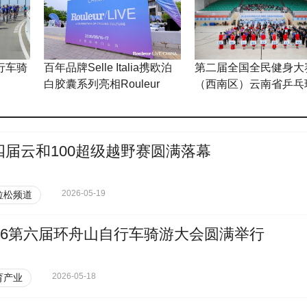
行车骑
百年品牌Selle Italia携欧泊
第二届全国全民健身大
白胶囊系列亮相Rouleur
（西南区）云南省乒乓
Live
拔赛圆满完赛
四届云和100超级越野赛圆满落幕
2026-05-19
拉松频道
026第六届环舟山自行车骑游大会圆满举行
2026-05-18
育产业