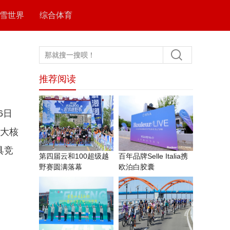
雪世界
综合体育
推荐阅读
6日
三大核
具竞
第四届云和100超级越
百年品牌Selle Italia携
野赛圆满落幕
欧泊白胶囊