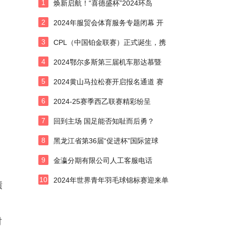
1
焕新启航！“喜德盛杯”2024环岛
2
2024年服贸会体育服务专题闭幕 开
3
CPL（中国铂金联赛）正式诞生，携
4
2024鄂尔多斯第三届机车那达慕暨
5
2024黄山马拉松赛开启报名通道 赛
6
2024-25赛季西乙联赛精彩纷呈
7
回到主场 国足能否知耻而后勇？
8
黑龙江省第36届“促进杯”国际篮球
9
金瀛分期有限公司人工客服电话
10
2024年世界青年羽毛球锦标赛迎来单
绩
时