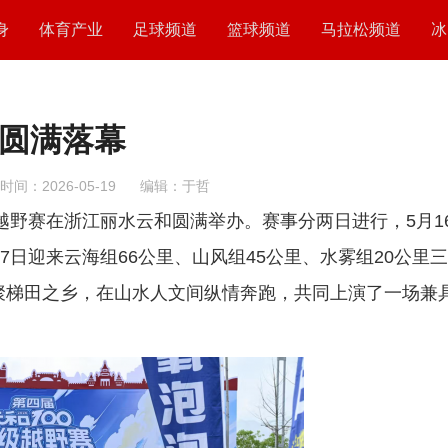
身
体育产业
足球频道
篮球频道
马拉松频道
冰
赛圆满落幕
时间：2026-05-19
编辑：于哲
越野赛在浙江丽水云和圆满举办。赛事分两日进行，5月1
17日迎来云海组66公里、山风组45公里、水雾组20公里
齐聚梯田之乡，在山水人文间纵情奔跑，共同上演了一场兼