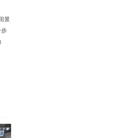
田景
一步
融