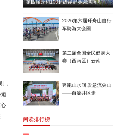
第四届云和100超级越野赛圆满落幕
2026第六届环舟山自行
车骑游大会圆
第二届全国全民健身大
赛（西南区）云南
组别，
奔跑山水间 爱意流尖山
——自流井区走
绿道
核心
遵
阅读排行榜