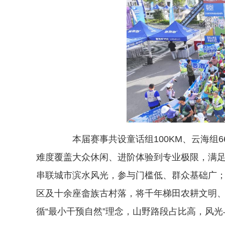
本届赛事共设童话组100KM、云海组66K
难度覆盖大众休闲、进阶体验到专业极限，满
串联城市滨水风光，参与门槛低、群众基础广；1
区及十余座畲族古村落，将千年梯田农耕文明
循“最小干预自然”理念，山野路段占比高，风