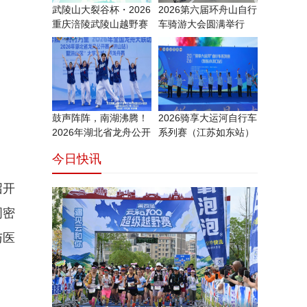
武陵山大裂谷杯・2026
2026第六届环舟山自行
重庆涪陵武陵山越野赛
车骑游大会圆满举行
鼓声阵阵，南湖沸腾！
2026骑享大运河自行车
2026年湖北省龙舟公开
系列赛（江苏如东站）
今日快讯
召开
周密
与医
。