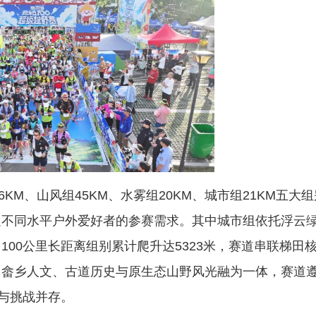
M、山风组45KM、水雾组20KM、城市组21KM五大
足不同水平户外爱好者的参赛需求。其中城市组依托浮云
00公里长距离组别累计爬升达5323米，赛道串联梯田
、畲乡人文、古道历史与原生态山野风光融为一体，赛道
光与挑战并存。