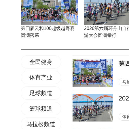
第四届云和100超级越野赛
2026第六届环舟山自
圆满落幕
游大会圆满举行
全民健身
第
体育产业
马
足球频道
2
篮球频道
体
马拉松频道