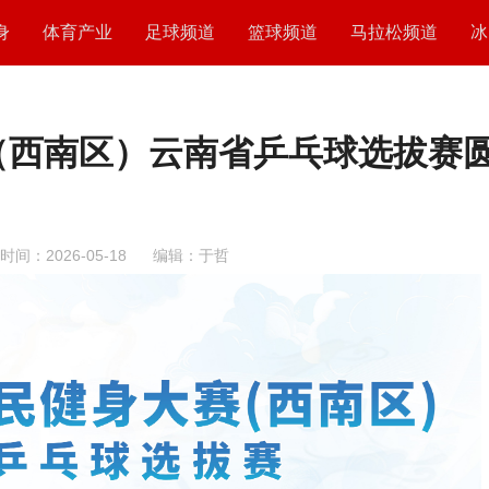
身
体育产业
足球频道
篮球频道
马拉松频道
冰
（西南区）云南省乒乓球选拔赛
时间：2026-05-18
编辑：于哲