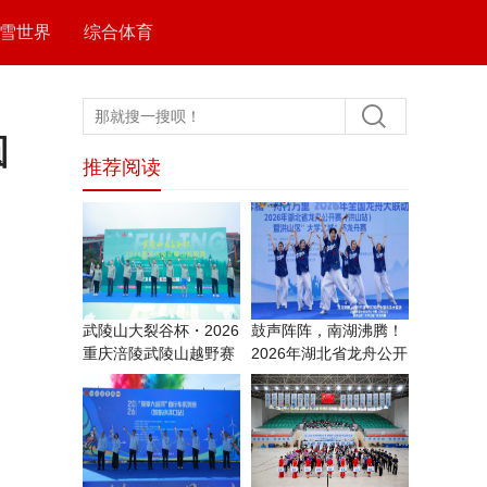
雪世界
综合体育
圆
推荐阅读
武陵山大裂谷杯・2026
鼓声阵阵，南湖沸腾！
重庆涪陵武陵山越野赛
2026年湖北省龙舟公开