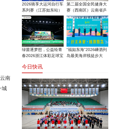
2026骑享大运河自行车
第二届全国全民健身大
系列赛（江苏如东站）
赛（西南区）云南省乒
乓球
绿茵逐梦想，公益绘青
“福如东海”2026嵊泗列
春2026浙江体彩足球宝
岛最美海岸线徒步大
今日快讯
）云南
一城