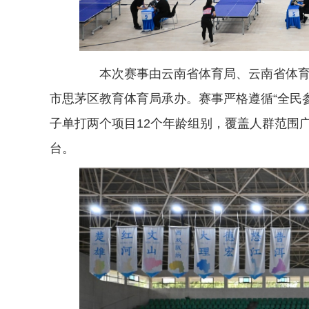
本次赛事由云南省体育局、云南省体育总
市思茅区教育体育局承办。赛事严格遵循“全民
子单打两个项目12个年龄组别，覆盖人群范围
台。