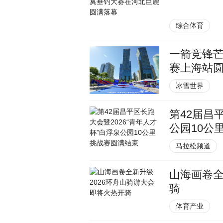
综合体育
一箭竞锋芒
赛上海站
冰雪世界
第42届昌
公园10公
马拉松频道
山海画卷全
骑
体育产业