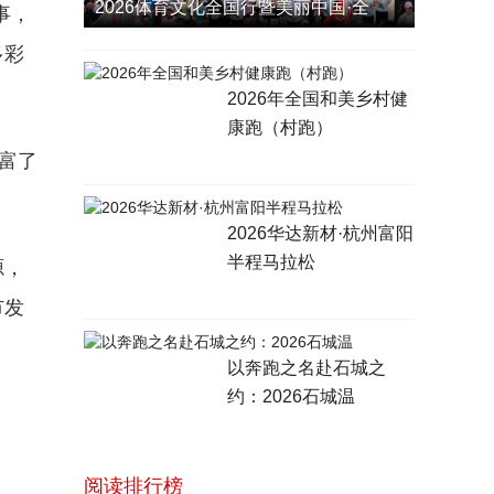
2026体育文化全国行暨美丽中国·全
事，
多彩
2026年全国和美乡村健
康跑（村跑）
富了
2026华达新材·杭州富阳
半程马拉松
源，
市发
以奔跑之名赴石城之
约：2026石城温
阅读排行榜