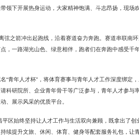
练带领下开展热身运动，大家精神饱满、斗志昂扬，现场
离弦之箭冲出起跑线，沿着赛道奋力奔跑。赛道串联南环
节点，一路湖光山色、绿意相伴，跑者们在奔跑中感受千
“青年人才杯”，将体育赛事与青年人才工作深度绑定，
邀请科研院所、企业青年骨干等广泛参与，青年人才参与
互动、展示风采的优质平台。
平区始终坚持让人才工作与生活双向兼顾，既拿出了创
又持续提升文旅、休闲、体育、健身等配套服务礼包，让