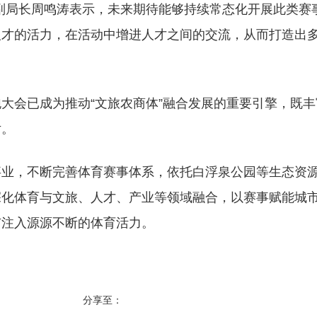
副局长周鸣涛表示，未来期待能够持续常态化开展此类赛
人才的活力，在活动中增进人才之间的交流，从而打造出
会已成为推动“文旅农商体”融合发展的重要引擎，既丰
片。
，不断完善体育赛事体系，依托白浮泉公园等生态资
深化体育与文旅、人才、产业等领域融合，以赛事赋能城
市注入源源不断的体育活力。
分享至：