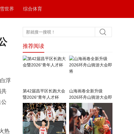
雪世界
综合体育
公
推荐阅读
区白浮
局共
第42届昌平区长跑大会
山海画卷全新升级
暨2026“青年人才杯
2026环舟山骑游大会即
泉公
将
火热