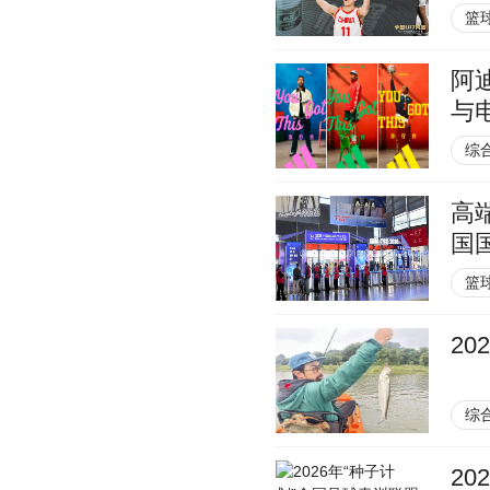
篮
阿
与
综
高
国
篮
2
综
2