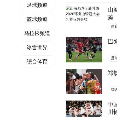
足球频道
山
骑
篮球频道
体
马拉松频道
巴
冰雪世界
足
综合体育
郑
综
中
川