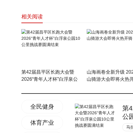
相关阅读
网站
第42届昌平区长跑大会暨
山海画卷全新升级 20
2026“青年人才杯”白浮泉公
山骑游大会即将火热
园10公里挑战赛圆满结束
全民健身
第
公
体育产业
马