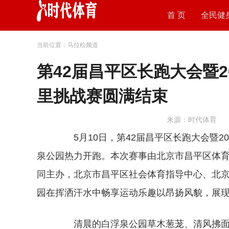
首 页
全民健
当前位置：马拉松频道
第42届昌平区长跑大会暨2
里挑战赛圆满结束
来源：时代体育
5月10日，第42届昌平区长跑大会暨20
泉公园热力开跑。本次赛事由北京市昌平区体
同主办，北京市昌平区社会体育指导中心、北
园在挥洒汗水中畅享运动乐趣以昂扬风貌，展
清晨的白浮泉公园草木葱茏、清风拂面，