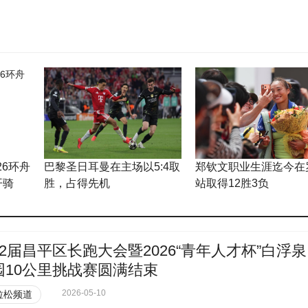
首页
返回栏目
26环舟
巴黎圣日耳曼在主场以5:4取
郑钦文职业生涯迄今在
开骑
胜，占得先机
站取得12胜3负
42届昌平区长跑大会暨2026“青年人才杯”白浮泉
园10公里挑战赛圆满结束
2026-05-10
拉松频道