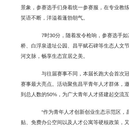
景象，参赛选手们身着统一参赛服，在专业教
笑语不断，洋溢着蓬勃朝气。
7时30分，随着发令枪响，参赛选手如
桥、白浮泉遗址公园、昌平赋石碑等生态人文
河文脉，畅享生态宜居之美。
与往届赛事不同，本届长跑大会首次冠名
赛事最大亮点。活动聚焦昌平青年人才群体，
到总人数的50%，为广大青年人才搭建起交流
“作为青年人才创新创业生态示范区，昌
贴、免费办公空间以及人才公寓等硬核政策，