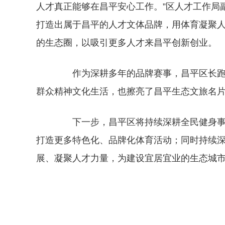
人才真正能够在昌平安心工作。”区人才工作局
打造出属于昌平的人才文体品牌，用体育凝聚
的生态圈，以吸引更多人才来昌平创新创业。
作为深耕多年的品牌赛事，昌平区长跑大
群众精神文化生活，也擦亮了昌平生态文旅名
下一步，昌平区将持续深耕全民健身事业
打造更多特色化、品牌化体育活动；同时持续
展、凝聚人才力量，为建设宜居宜业的生态城