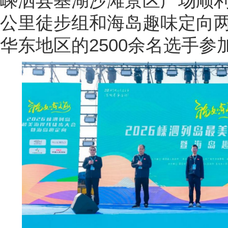
嵊泗县基湖沙滩景区广场顺利
公里徒步组和海岛趣味定向
华东地区的2500余名选手参