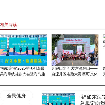
相关阅读
网站首页
“福如东海”2026嵊泗列岛最
奔跑山水间 爱意流尖山——
美海岸线徒步大会暨海岛趣
自流井区走跑大赛擦亮“文体
定向举行
+”融合新名片
全民健身
“福如东海
岛趣定向