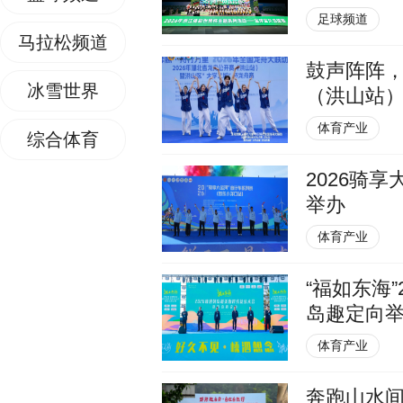
足球频道
马拉松频道
鼓声阵阵，
冰雪世界
（洪山站
体育产业
综合体育
2026骑
举办
体育产业
“福如东海
岛趣定向
体育产业
奔跑山水间