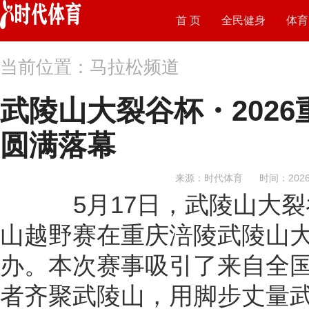
首 页
全民健身
体育
当前位置：马拉松频道
武陵山大裂谷杯・202
圆满落幕
来源：时代体育
时间：2026-
5月17日，武陵山大裂谷
山越野赛在重庆涪陵武陵山
办。本次赛事吸引了来自全
者齐聚武陵山，用脚步丈量