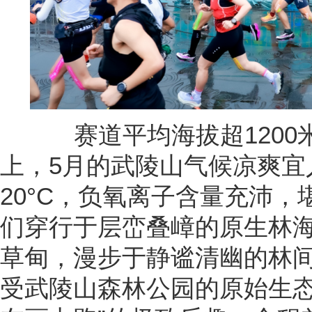
赛道平均海拔超1200米
上，5月的武陵山气候凉爽宜
20°C，负氧离子含量充沛，
们穿行于层峦叠嶂的原生林
草甸，漫步于静谧清幽的林
受武陵山森林公园的原始生态