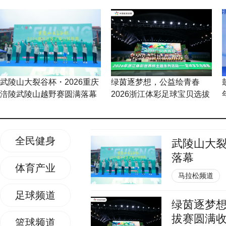
武陵山大裂谷杯・2026重庆
绿茵逐梦想，公益绘青春
涪陵武陵山越野赛圆满落幕
2026浙江体彩足球宝贝选拔
赛圆满收官
全民健身
武陵山大裂
落幕
体育产业
马拉松频道
足球频道
绿茵逐梦想
拔赛圆满
篮球频道