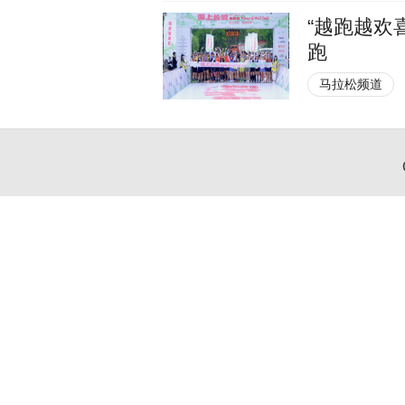
“越跑越欢
跑
马拉松频道