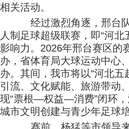
相关活动。
经过激烈角逐，邢台队8
人制足球超级联赛，即“河北
影响力。2026年邢台赛区
办，省体育局大球运动中心
办。其间，我市将以“河北五
引流、文化赋能、旅游带动
现“票根—权益—消费”闭环
城市文明创建与青少年足球
赛前，杨猛等市领导来