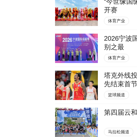
“今世缘国
开赛
体育产业
2026宁
别之最
体育产业
塔克外线投
先结束首
篮球频道
第四届云和
马拉松频道