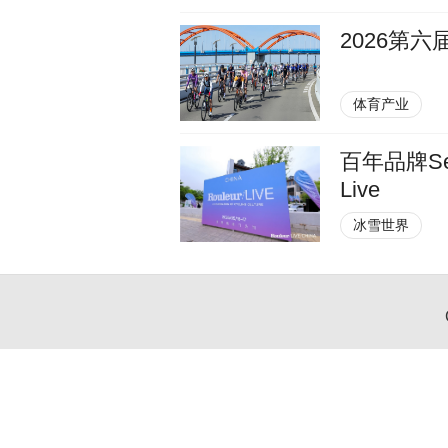
2026第
体育产业
百年品牌Sel
Live
冰雪世界