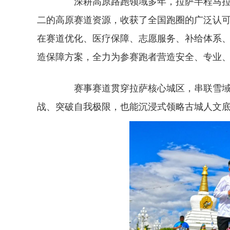
深耕高原路跑领域多年，拉萨半程马拉松
二的高原赛道资源，收获了全国跑圈的广泛认
在赛道优化、医疗保障、志愿服务、补给体系
造保障方案，全力为参赛跑者营造安全、专业
赛事赛道贯穿拉萨核心城区，串联雪域地
战、突破自我极限，也能沉浸式领略古城人文