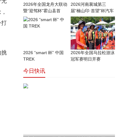
一无
2026年全国龙舟大联动
2026河南襄城第三
暨“迎驾杯”霍山县首
届“楠山印·首望”杯汽车
念，
身打
的挑
2026 “smart 杯” 中国
2026年全国马拉松游泳
TREK
冠军赛明日开赛
今日快讯