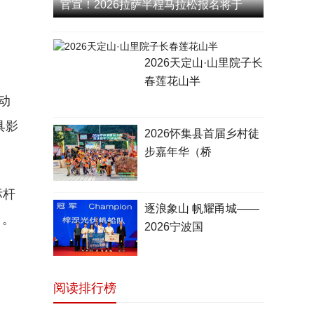
官宣！2026拉萨半程马拉松报名将于
2026天定山·山里院子长
春莲花山半
动
具影
2026怀集县首届乡村徒
步嘉年华（桥
标杆
逐浪象山 帆耀甬城——
口。
2026宁波国
阅读排行榜