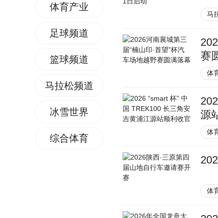
体育产业
马
足球频道
2
赛
篮球频道
体
马拉松频道
20
冰雪世界
源
体
综合体育
2
体