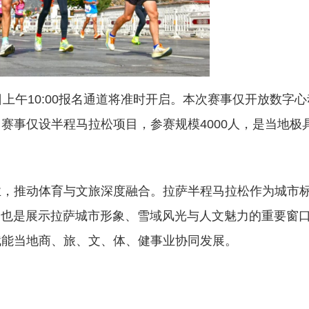
午10:00报名通道将准时开启。本次赛事仅开放数字心
赛事仅设半程马拉松项目，参赛规模4000人，是当地极
推动体育与文旅深度融合。拉萨半程马拉松作为城市
，也是展示拉萨城市形象、雪域风光与人文魅力的重要窗
赋能当地商、旅、文、体、健事业协同发展。