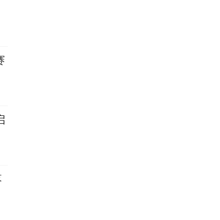
赛
启
落