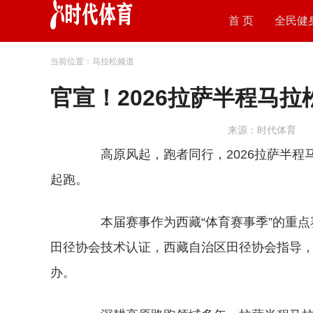
首 页
全民健
当前位置：马拉松频道
官宣！2026拉萨半程马拉
来源：时代体育
高原风起，跑者同行，2026拉萨半程马拉
起跑。
本届赛事作为西藏“体育赛事季”的重点
田径协会技术认证，西藏自治区田径协会指导
办。