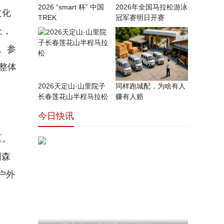
2026 “smart 杯” 中国
2026年全国马拉松游泳
文化
TREK
冠军赛明日开赛
上，
式。参
，整体
2026天定山·山里院子
同样跑城配，为啥有人
长春莲花山半程马拉松
赚有人赔
今日快讯
区。
国森
户外