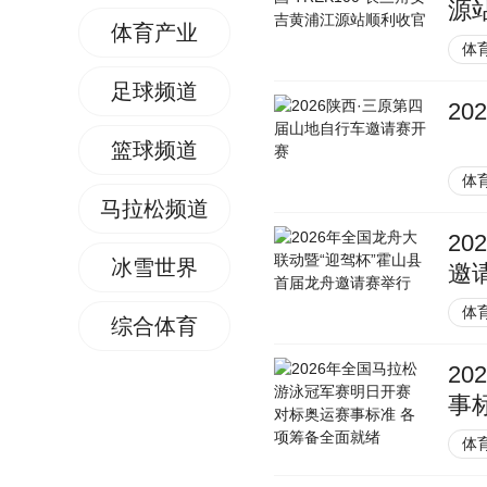
源
体育产业
体
足球频道
2
篮球频道
体
马拉松频道
2
冰雪世界
邀
体
综合体育
2
事
体