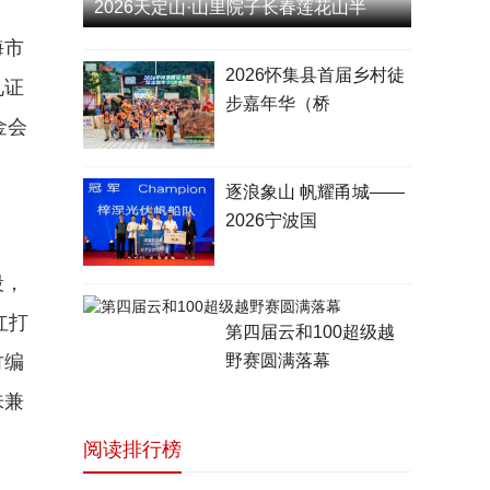
2026天定山·山里院子长春莲花山半
海市
2026怀集县首届乡村徒
见证
步嘉年华（桥
金会
逐浪象山 帆耀甬城——
2026宁波国
段，
红打
第四届云和100超级越
竹编
野赛圆满落幕
味兼
阅读排行榜