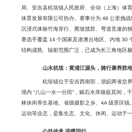
局、安吉县杭垓镇人民政府、全动（上海）体
体育发展有限公司协办。赛事分为 48 公里挑
沉浸式体验竹海穿行、爬坡揽胜、弯道竞速的独特魅
赛选手覆盖 14 个国家及港澳台地区、内地 3
结构成熟、辐射范围广泛，已成为长三角地区
山水杭垓：黄浦江源头，骑行康养胜
杭垓镇位于安吉西南部，浙皖两省交界，
境内 “八山一水一分田”，赋石水库镶嵌其间
林休闲养生基地、省级摄影之乡、4A 级景区
运动等业态，是集生态、文化、休闲、运动于
公益传承 温暖同行