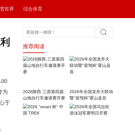
雪世界
综合体育
顺利
推荐阅读
00
誉为
2026陕西·三原第四届
2026年全国龙舟大联动
山地自行车邀请赛开赛
暨“迎驾杯”霍山县首
心于
育