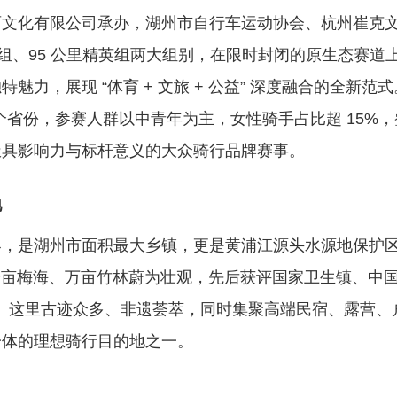
育文化有限公司承办，湖州市自行车运动协会、杭州崔克
战组、95 公里精英组两大组别，在限时封闭的原生态赛道
力，展现 “体育 + 文旅 + 公益” 深度融合的全新范
0 个省份，参赛人群以中青年为主，女性骑手占比超 15%
极具影响力与标杆意义的大众骑行品牌赛事。
地
是湖州市面积最大乡镇，更是黄浦江源头水源地保护
，千亩梅海、万亩竹林蔚为壮观，先后获评国家卫生镇、中
镇。这里古迹众多、非遗荟萃，同时集聚高端民宿、露营、
一体的理想骑行目的地之一。