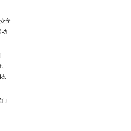
伴众安
运动
科
府、
朋友
我们