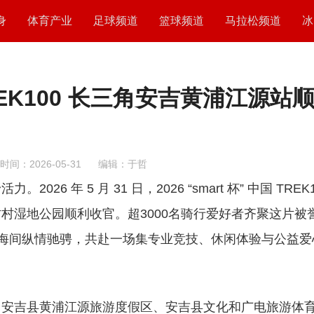
身
体育产业
足球频道
篮球频道
马拉松频道
冰
国 TREK100 长三角安吉黄浦江源站
时间：2026-05-31
编辑：于哲
年 5 月 31 日，2026 “smart 杯” 中国 TREK1
村湿地公园顺利收官。超3000名骑行爱好者齐聚这片被
蜒竹海间纵情驰骋，共赴一场集专业竞技、休闲体验与公益爱
吉县黄浦江源旅游度假区、安吉县文化和广电旅游体