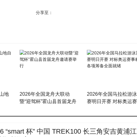
分享至：
首页
返回栏目
届山地
2026年全国龙舟大联动
2026年全国马拉松游
暨“迎驾杯”霍山县首届龙舟
赛明日开赛 对标奥运
邀请赛举行
准 各项筹备全面就绪
26 “smart 杯” 中国 TREK100 长三角安吉黄浦江