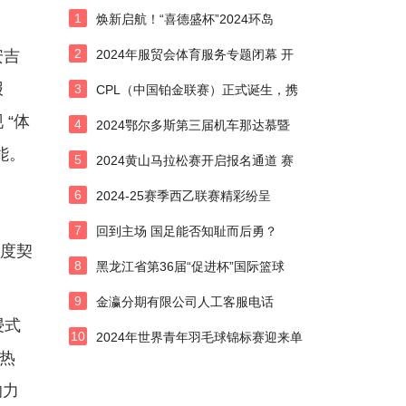
1
焕新启航！“喜德盛杯”2024环岛
2
安吉
2024年服贸会体育服务专题闭幕 开
报
3
CPL（中国铂金联赛）正式诞生，携
“体
4
2024鄂尔多斯第三届机车那达慕暨
能。
5
2024黄山马拉松赛开启报名通道 赛
6
2024-25赛季西乙联赛精彩纷呈
7
回到主场 国足能否知耻而后勇？
高度契
8
黑龙江省第36届“促进杯”国际篮球
9
金瀛分期有限公司人工客服电话
浸式
10
2024年世界青年羽毛球锦标赛迎来单
的热
响力