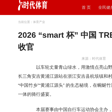
首 页
全民健
当前位置：体育产业
2026 “smart 杯” 中
收官
来源：时代体育
以车轮丈量青山绿水，用激情点亮山野活力。2026 
长三角安吉黄浦江源站在浙江安吉县杭垓镇和村
“中国竹乡”“黄浦江源头” 的生态秘境，在蜿
一体的骑行盛宴。
本届赛事由中国自行车运动协会主办，安