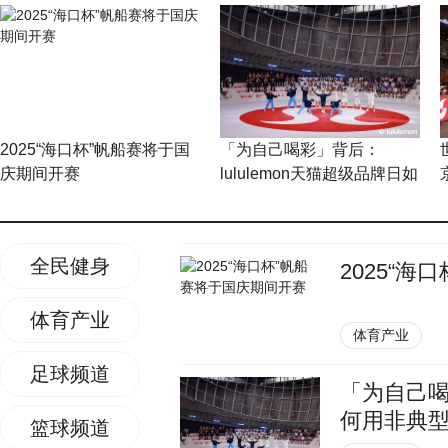
2025“海口杯”帆船赛将于国
「为自己喝彩」背后：
庆期间开赛
lululemon天猫超级品牌日如
何用非典型时刻撬动Z世代
心智？
全民健身
2025“
体育产业
体育产业
足球频道
「为自己喝
何用非典型
篮球频道