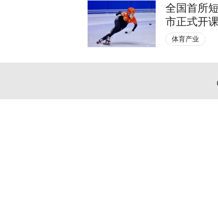
全国首所
市正式开
体育产业