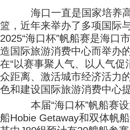
海口一直是国家培养高
篮，近年来举办了多项国际
2025“海口杯”帆船赛是海
造国际旅游消费中心而举办
在“以赛事聚人气、以人气促
众距离、激活城市经济活力
色和建设国际旅游消费中心提
本届“海口杯”帆船赛设置
船Hobie Getaway和双体帆