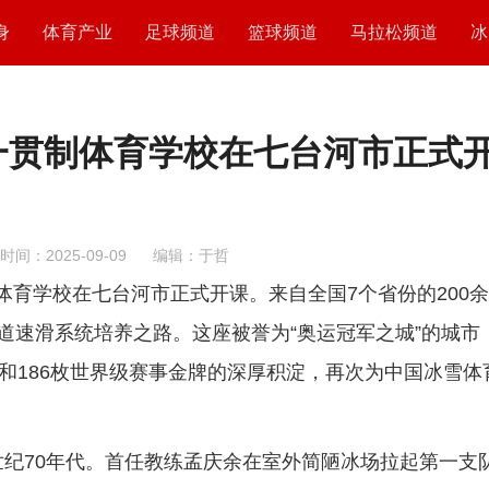
身
体育产业
足球频道
篮球频道
马拉松频道
冰
一贯制体育学校在七台河市正式
时间：2025-09-09
编辑：于哲
育学校在七台河市正式开课。来自全国7个省份的200
道速滑系统培养之路。这座被誉为“奥运冠军之城”的城市
牌和186枚世界级赛事金牌的深厚积淀，再次为中国冰雪体
纪70年代。首任教练孟庆余在室外简陋冰场拉起第一支