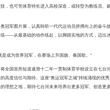
竞技，也可凭体育特长进入高校深造，或转型为教练员、
冠军图片展，认真聆听一代代运动员拼搏向上的奋斗
训练——从最基础的动作练起，以脚踏实地的方式，迈出
是成为世界冠军，在赛场上升国旗、奏国歌。”
全国首所短道速滑十二年一贯制体育学校设立在七台
的高度信任与期待。这座“奥运冠军之城”持续涌现的优秀
径的理想之地，期待七台河未来培养出更多冠军、创造更