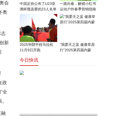
冬奥会
中国足协公布了U23亚
一路向春，解锁小红书
洲杯预选赛的23人名单
运动户外春季营销指南
冬奥
标志
创新
2025华阴半程马拉松
“我爱天之蓝 健康草原
11月9日开跑
行”2025第四届内蒙
训
今日快讯
课
在政
”全
系。
度融