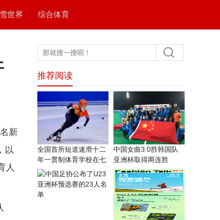
雪世界
综合体育
开
推荐阅读
余名新
，以
全国首所短道速滑十二
中国女曲3:0胜韩国队
年一贯制体育学校在七
亚洲杯取得两连胜
育人
台河
队