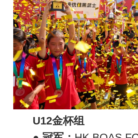
U12
金杯
组
● 冠军：
HK BOAS F