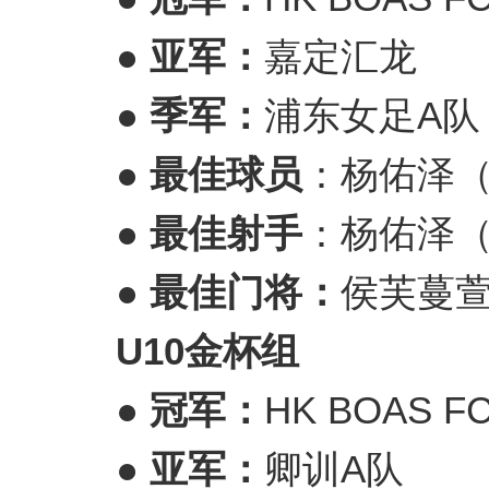
● 亚军：
嘉定汇龙
● 季军：
浦东女足A队
● 最
佳球员
：杨佑泽
● 最佳射手
：杨佑泽
● 最佳门将：
侯芙蔓萱
U1
0金杯
组
● 冠军：
HK BOAS F
● 亚军：
卿训A队