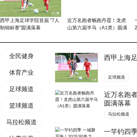
西甲上海足球学院首届 “7人
近万名跑者畅跑丹霞！龙虎
制锦标赛”圆满落幕
山第六届半马（A1类）圆满
落幕
全民健身
西甲上海足
体育产业
足球频道
足球频道
近万名跑者
圆满落幕
篮球频道
马拉松频道
马拉松频道
一竿钓四季