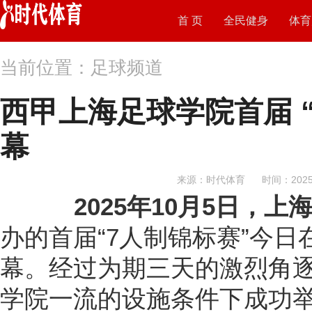
首 页
全民健身
体育
当前位置：足球频道
西甲上海足球学院首届 
幕
来源：时代体育
时间：2025-
202
5
年
10
月
5
日
，
上
办的首届“7人制锦标赛”今
幕。经过为期三天的激烈角
学院一流的设施条件下成功