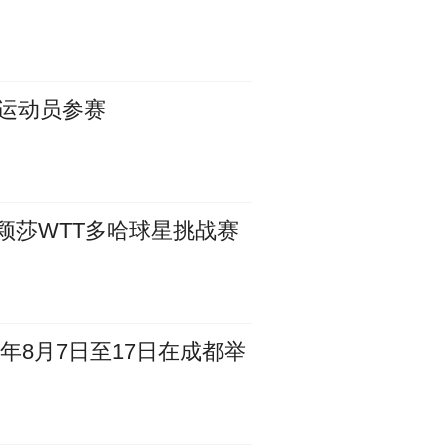
名运动员参赛
颖莎WTT多哈球星挑战赛
5年8月7日至17日在成都举