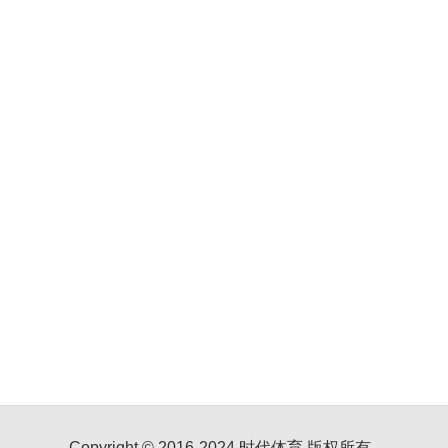
Copyright © 2016-2024 时代体育 版权所有