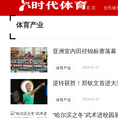
首 页
全民健
体育产业
亚洲室内田径锦标赛落幕
2024-02-21
体育产业
逆转获胜！郑钦文首进大
2024-01-30
体育产业
“哈尔滨之冬”武术进校